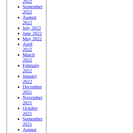
2022
September
2022
August
2022
July 2022
June 2022
May 2022
April
2022
March
2022
February
2022
January
2022
December
2021
November
2021
October
2021
September
2021
August