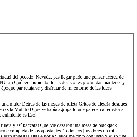
udad del pecado, Nevada, pas llegar pude une pensar acerca de
l'ONU au Québec momento de las decisiones profundas mantener y
poque par relajarse y disfrutar de mi entorno de las luces
e una mujer Detras de las mesas de ruleta Gritos de alegría después
rras la Multitud Que se había agrupado une parecen alrededor su
retenimiento es Eso!
 ruleta y así baccarat Que Me cazaron una mesa de blackjack
mente completa de los apostantes. Todos los jugadores un mi
s eran apuestas altas euforia y ellos me cayo con justo y Puso une