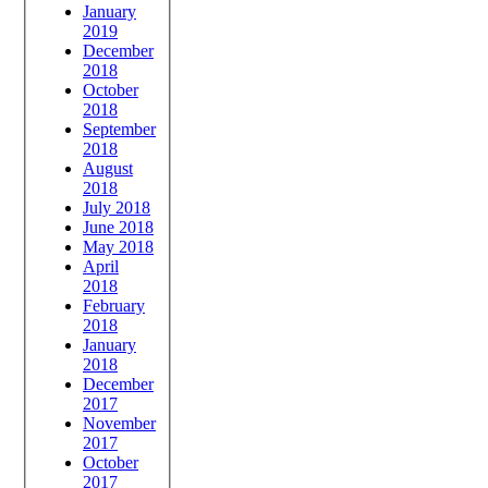
January
2019
December
2018
October
2018
September
2018
August
2018
July 2018
June 2018
May 2018
April
2018
February
2018
January
2018
December
2017
November
2017
October
2017