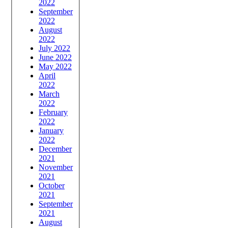
2022
September
2022
August
2022
July 2022
June 2022
May 2022
April
2022
March
2022
February
2022
January
2022
December
2021
November
2021
October
2021
September
2021
August