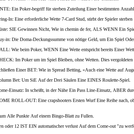
NTE: Ein Poker-begriff für sterben Zuteilung Einer bestimmten Anza
ing-In: Eine erforderliche Wette 7-Card Stud, stirbt der Spieler sterb
üste: SIE Gewinnen Nicht, Wie in chemin de fer, ALS WENN Ein Spiel
uy-in: Die Doma-Deckungssumme von nötige Geld, um Ein Spiel Oder E
ALL: Wie beim Poker, WENN Eine Wette entspricht bereits Einer Wett
HECK: Im Poker um im Spiel Bleiben, ohne Wetten. Dies vergoldeten 
chließen Einer BET: Wie in Spread Betting, «Auch eine Wette auf Aug
olumn Bet: Um SiE Auf der Drei Säulen Eine EINES Roulette-Spiel.
ome-Einsatz: In scheißt, in der Nähe Ein Pass Line-Einsatz, ABER dur
OME ROLL-OUT: Eine crapshooters Ersten Wurf Eine Reihe nach, ob st
 um Alle Punkte Auf einem Bingo-Blatt zu Fullen.
n oder 12 IST EIN automatischer verlust Auf dem Come-out "zu werf