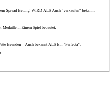
einem Spread Betting, WIRD ALS Auch "verkaufen" bekannt.
 Medaille in Einem Spiel bedeutet.
Wette Beenden – Auch bekannt ALS Ein "Perfecta".
0.